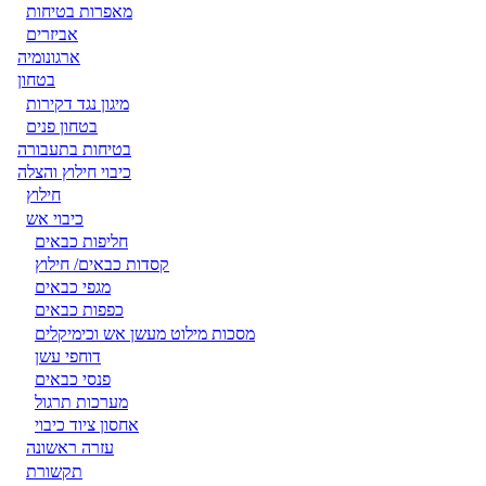
מאפרות בטיחות
אביזרים
ארגונומיה
בטחון
מיגון נגד דקירות
בטחון פנים
בטיחות בתעבורה
כיבוי חילוץ והצלה
חילוץ
כיבוי אש
חליפות כבאים
קסדות כבאים/ חילוץ
מגפי כבאים
כפפות כבאים
מסכות מילוט מעשן אש וכימיקלים
דוחפי עשן
פנסי כבאים
מערכות תרגול
אחסון ציוד כיבוי
עזרה ראשונה
תקשורת