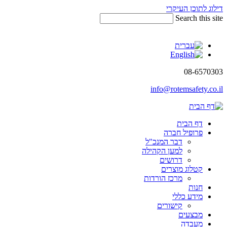
דילוג לתוכן העיקרי
Search this site
08-6570303
info@rotemsafety.co.il
דף הבית
פרופיל חברה
דבר המנכ"ל
למען הקהילה
דרושים
קטלוג מוצרים
מרכז הורדות
חנות
מידע כללי
קישורים
מבצעים
מעבדה