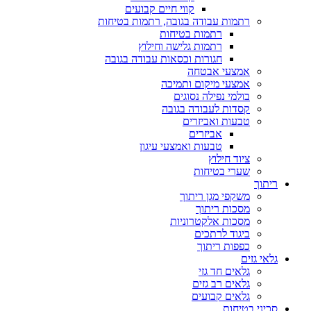
קווי חיים קבועים
רתמות עבודה בגובה, רתמות בטיחות
רתמות בטיחות
רתמות גלישה וחילוץ
חגורות וכסאות עבודה בגובה
אמצעי אבטחה
אמצעי מיקום ותמיכה
בולמי נפילה נסוגים
קסדות לעבודה בגובה
טבעות ואביזרים
אביזרים
טבעות ואמצעי עיגון
ציוד חילוץ
שערי בטיחות
ריתוך
משקפי מגן ריתוך
מסכות ריתוך
מסכות אלקטרוניות
ביגוד לרתכים
כפפות ריתוך
גלאי גזים
גלאים חד גזי
גלאים רב גזים
גלאים קבועים
סכיני בטיחות