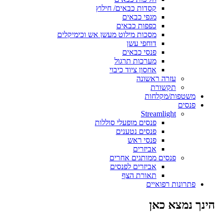
קסדות כבאים/ חילוץ
מגפי כבאים
כפפות כבאים
מסכות מילוט מעשן אש וכימיקלים
דוחפי עשן
פנסי כבאים
מערכות תרגול
אחסון ציוד כיבוי
עזרה ראשונה
תקשורת
משטפות/מקלחות
פנסים
Streamlight
פנסים מופעלי סוללות
פנסים נטענים
פנסי ראש
אביזרים
פנסים ממותגים אחרים
אביזרים לפנסים
תאורת הצף
פתרונות רפואיים
הינך נמצא כאן