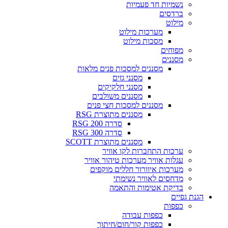
נשמיות חד פעמיות
ברדסים
מילוט
מערכות מילוט
מסכות מילוט
מפוחים
מסננים
מסננים למסכות פנים מלאות
מסנני גזים
מסנני חלקיקים
מסננים משולבים
מסננים למסכות חצי פנים
מסננים מתוצרת RSG
סדרה RSG 200
סדרה RSG 300
מסננים מתוצרת SCOTT
ערכות התחברות לקו אוויר
עגלות אוויר מערכות טיהור אוויר
מערכות איוורור חללים מוקפים
מדחסים לאוויר נשימתי
בדיקת אטימות והתאמה
הגנת גפיים
כפפות
כפפות עבודה
כפפות קור/חום/חיתוך